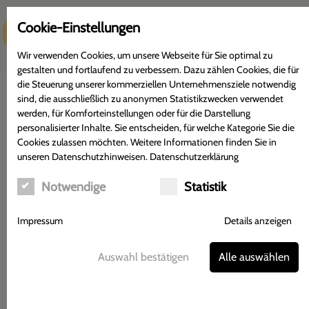
c
Cookie-Einstellungen
Menü
Wir verwenden Cookies, um unsere Webseite für Sie optimal zu
gestalten und fortlaufend zu verbessern. Dazu zählen Cookies, die für
die Steuerung unserer kommerziellen Unternehmensziele notwendig
sind, die ausschließlich zu anonymen Statistikzwecken verwendet
werden, für Komforteinstellungen oder für die Darstellung
personalisierter Inhalte. Sie entscheiden, für welche Kategorie Sie die
Schöllkraut
Cookies zulassen möchten. Weitere Informationen finden Sie in
unseren Datenschutzhinweisen.
Datenschutzerklärung
Portrait zur Arzneipflanze
Notwendige
Statistik
Chelidonium majus – Mohngewächse – Papaveraceae
Krampfartige
Impressum
Details anzeigen
Gallenbeschwerden,
Warzen Innerlich
angewandt
entkrampft
Auswahl bestätigen
Alle auswählen
Schöllkraut die
Gallenwege und
sorgt so für
ausreichenden und
rechtzeitigen Abfluss