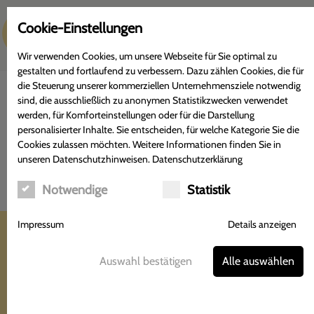
c
Cookie-Einstellungen
Menü
Wir verwenden Cookies, um unsere Webseite für Sie optimal zu
gestalten und fortlaufend zu verbessern. Dazu zählen Cookies, die für
die Steuerung unserer kommerziellen Unternehmensziele notwendig
sind, die ausschließlich zu anonymen Statistikzwecken verwendet
werden, für Komforteinstellungen oder für die Darstellung
personalisierter Inhalte. Sie entscheiden, für welche Kategorie Sie die
Zahnstocherammei
Cookies zulassen möchten. Weitere Informationen finden Sie in
unseren Datenschutzhinweisen.
Datenschutzerklärung
Ammi majus (
Apiaceae
)
Notwendige
Statistik
Adler Apotheke
Impressum
Details anzeigen
Tobias Münkner
Hildesheimer Straße 372
Auswahl bestätigen
Alle auswählen
30880 Laatzen-Rethen
Tel.: 05102-2301
Fax: 05102-3877