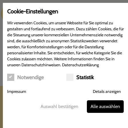
c
Cookie-Einstellungen
Menü
Wir verwenden Cookies, um unsere Webseite für Sie optimal zu
gestalten und fortlaufend zu verbessern. Dazu zählen Cookies, die für
die Steuerung unserer kommerziellen Unternehmensziele notwendig
sind, die ausschließlich zu anonymen Statistikzwecken verwendet
werden, für Komforteinstellungen oder für die Darstellung
personalisierter Inhalte. Sie entscheiden, für welche Kategorie Sie die
Wiesenschlüsselblume
Cookies zulassen möchten. Weitere Informationen finden Sie in
unseren Datenschutzhinweisen.
Datenschutzerklärung
Primula veris (
Primulaceae
)
Notwendige
Statistik
Adler Apotheke
Impressum
Details anzeigen
Tobias Münkner
Hildesheimer Straße 372
Auswahl bestätigen
Alle auswählen
30880 Laatzen-Rethen
Tel.: 05102-2301
Fax: 05102-3877