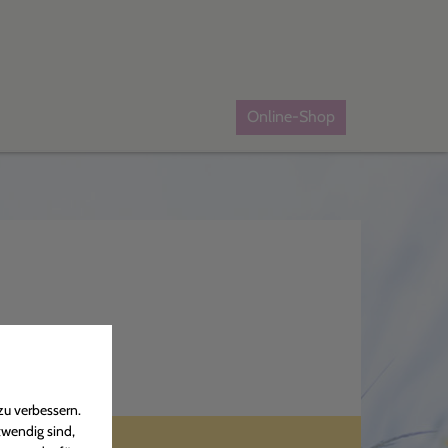
Online-Shop
zu verbessern.
twendig sind,