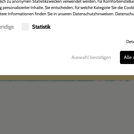
Adler Apotheke
Öffnungsze
ßlich zu anonymen Statistikzwecken verwendet werden, für Komforteinstellu
g personalisierter Inhalte. Sie entscheiden, für welche Kategorie Sie die Cook
Tobias Münkner
Montag-Freitag:
tere Informationen finden Sie in unseren Datenschutzhinweisen.
Datenschu
Hildesheimer Straße 372
07:30 - 18:30 U
30880 Laatzen-Rethen
Samstag:
ndige
Statistik
Tel.: 05102-2301
08:00 - 13:00 
Fax: 05102-3877
Deta
Auswahl bestätigen
Alle
Anfahrt
Impressum
Datenschutz