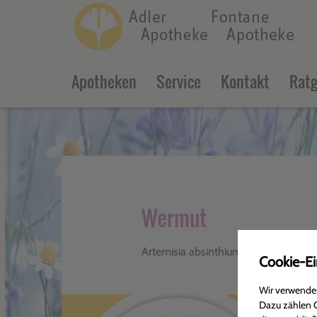
c
Apotheken
Service
Kontakt
Ratg
Wermut
Artemisia absinthium (
Asteraceae
)
Cookie-Ei
Wir verwenden
Dazu zählen C