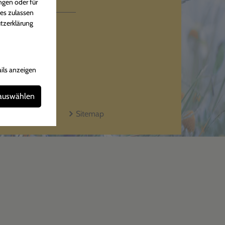
iten
ngen oder für
ies zulassen
tzerklärung
hr
Uhr
ils anzeigen
 auswählen
Kontakt
Sitemap