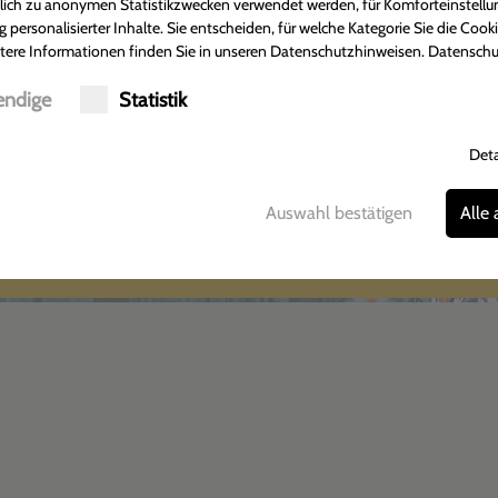
Adler Apotheke
Öffnungsze
ßlich zu anonymen Statistikzwecken verwendet werden, für Komforteinstellu
g personalisierter Inhalte. Sie entscheiden, für welche Kategorie Sie die Cook
Tobias Münkner
Montag-Freitag:
tere Informationen finden Sie in unseren Datenschutzhinweisen.
Datenschu
Hildesheimer Straße 372
07:30 - 18:30 U
30880 Laatzen-Rethen
Samstag:
ndige
Statistik
Tel.: 05102-2301
08:00 - 13:00 
Fax: 05102-3877
Deta
Auswahl bestätigen
Alle
Anfahrt
Impressum
Datenschutz