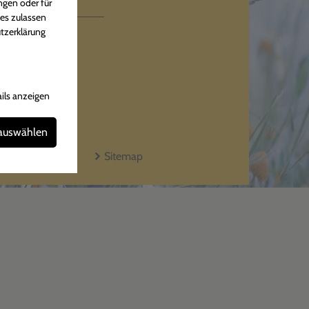
iten
ngen oder für
ies zulassen
tzerklärung
hr
Uhr
ils anzeigen
 auswählen
Kontakt
Sitemap