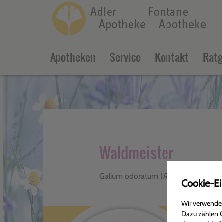
c
Apotheken
Service
Kontakt
Ratg
Waldmeister
Galium odoratum (
Rubiaceae
)
Cookie-Ei
Wir verwenden
Dazu zählen C