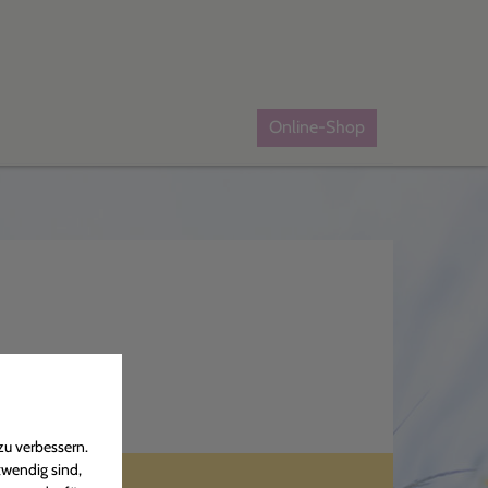
Online-Shop
zu verbessern.
twendig sind,