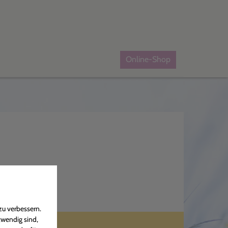
Online-Shop
zu verbessern.
twendig sind,