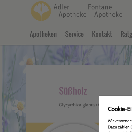
c
Apotheken
Service
Kontakt
Ratg
Süßholz
Glycyrrhiza glabra (
Fabaceae
)
Cookie-Ei
Wir verwenden
Dazu zählen C