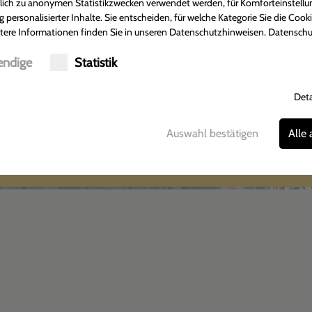
Adler Apotheke
Öffnungsze
ßlich zu anonymen Statistikzwecken verwendet werden, für Komforteinstellu
g personalisierter Inhalte. Sie entscheiden, für welche Kategorie Sie die Cook
Tobias Münkner
Montag-Freitag:
tere Informationen finden Sie in unseren Datenschutzhinweisen.
Datenschu
Hildesheimer Straße 372
07:30 - 18:30 U
30880 Laatzen-Rethen
Samstag:
ndige
Statistik
Tel.: 05102-2301
08:00 - 13:00 
Fax: 05102-3877
Deta
Auswahl bestätigen
Alle
Anfahrt
Impressum
Datenschutz