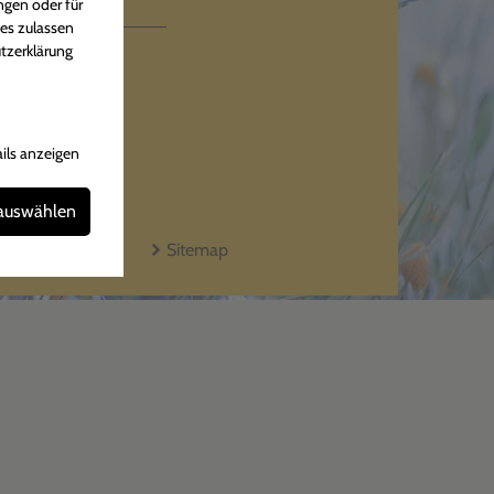
iten
ngen oder für
ies zulassen
tzerklärung
hr
Uhr
ils anzeigen
 auswählen
Kontakt
Sitemap