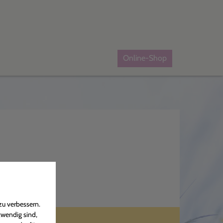
Online-Shop
zu verbessern.
twendig sind,