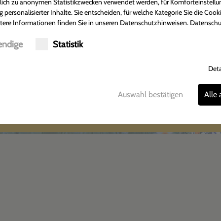
Adler Apotheke
Öffnungsze
ßlich zu anonymen Statistikzwecken verwendet werden, für Komforteinstellu
g personalisierter Inhalte. Sie entscheiden, für welche Kategorie Sie die Cook
Tobias Münkner
Montag-Freitag:
tere Informationen finden Sie in unseren Datenschutzhinweisen.
Datenschu
Hildesheimer Straße 372
07:30 - 18:30 U
30880 Laatzen-Rethen
Samstag:
ndige
Statistik
Tel.: 05102-2301
08:00 - 13:00 
Fax: 05102-3877
Deta
Auswahl bestätigen
Alle
Anfahrt
Impressum
Datenschutz