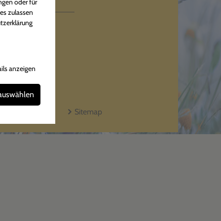
iten
ngen oder für
ies zulassen
tzerklärung
hr
Uhr
ils anzeigen
 auswählen
Kontakt
Sitemap