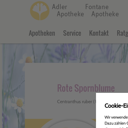
c
Apotheken
Service
Kontakt
Ratg
Rote Spornblume
Centranthus ruber (
Valerianaceae
)
Cookie-Ei
Wir verwenden
Dazu zählen C